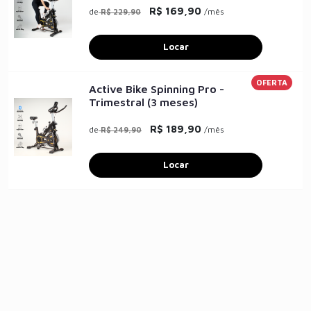
R$ 169,90
de
/mês
R$ 229,90
Locar
OFERTA
Active Bike Spinning Pro -
Trimestral (3 meses)
R$ 189,90
de
/mês
R$ 249,90
Locar