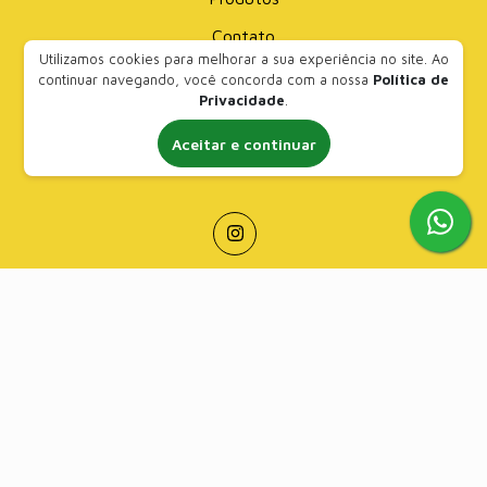
Contato
Utilizamos cookies para melhorar a sua experiência no site. Ao
continuar navegando, você concorda com a nossa
Política de
Contato
Privacidade
.
(61) 99835-2393
Aceitar e continuar
contato@bornactive.com.br
Formas de Pagamento
Crédito